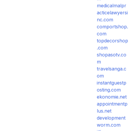
medicalmalpr
acticelawyersi
nc.com
comportshop.
com
topdecorshop
.com
shopasotv.co
m
travelsanga.c
om
instantguestp
osting.com
ekonomie.net
appointmentp
lus.net
development
worm.com