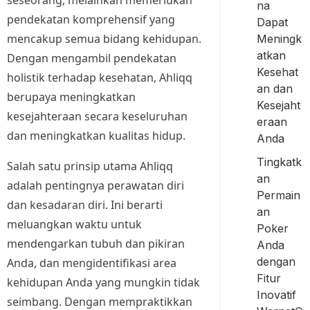
na
pendekatan komprehensif yang
Dapat
mencakup semua bidang kehidupan.
Meningk
atkan
Dengan mengambil pendekatan
Kesehat
holistik terhadap kesehatan, Ahliqq
an dan
berupaya meningkatkan
Kesejaht
kesejahteraan secara keseluruhan
eraan
dan meningkatkan kualitas hidup.
Anda
Tingkatk
Salah satu prinsip utama Ahliqq
an
adalah pentingnya perawatan diri
Permain
dan kesadaran diri. Ini berarti
an
meluangkan waktu untuk
Poker
mendengarkan tubuh dan pikiran
Anda
dengan
Anda, dan mengidentifikasi area
Fitur
kehidupan Anda yang mungkin tidak
Inovatif
seimbang. Dengan mempraktikkan