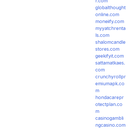
r.com
globalthought
online.com
moneiify.com
myyatchrenta
ls.com
shalomcandle
stores.com
geekifyit.com
sattamatkaes.
com
crunchyrollpr
emiumapk.co
m
hondacarepr
otectplan.co
m
casinogambli
ngcasino.com