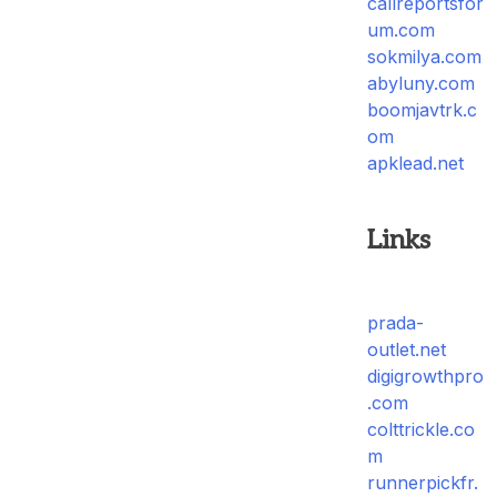
callreportsfor
um.com
sokmilya.com
abyluny.com
boomjavtrk.c
om
apklead.net
Links
prada-
outlet.net
digigrowthpro
.com
colttrickle.co
m
runnerpickfr.