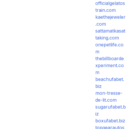
officialgelatos
train.com
kaethejeweler
.com
sattamatkasat
taking.com
onepetlife.co
m
thebillboarde
xperiment.co
m
beachufabet.
biz
mon-tresse-
de-lit.com
sugarufabet.b
iz
boxufabet.biz
topgearautos