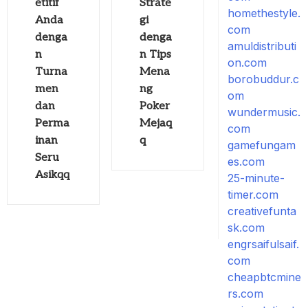
etitif
Strate
homethestyle.
Anda
gi
com
denga
denga
amuldistributi
n
n Tips
on.com
Turna
Mena
borobuddur.c
men
ng
om
dan
Poker
wundermusic.
Perma
Mejaq
com
inan
q
gamefungam
Seru
es.com
Asikqq
25-minute-
timer.com
creativefunta
sk.com
engrsaifulsaif.
com
cheapbtcmine
rs.com