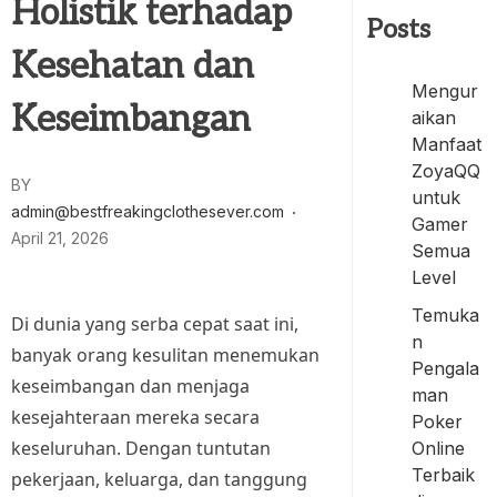
Holistik terhadap
Posts
Kesehatan dan
Mengur
Keseimbangan
aikan
Manfaat
ZoyaQQ
BY
untuk
admin@bestfreakingclothesever.com
Gamer
April 21, 2026
Semua
Level
Temuka
Di dunia yang serba cepat saat ini,
n
banyak orang kesulitan menemukan
Pengala
keseimbangan dan menjaga
man
kesejahteraan mereka secara
Poker
keseluruhan. Dengan tuntutan
Online
Terbaik
pekerjaan, keluarga, dan tanggung