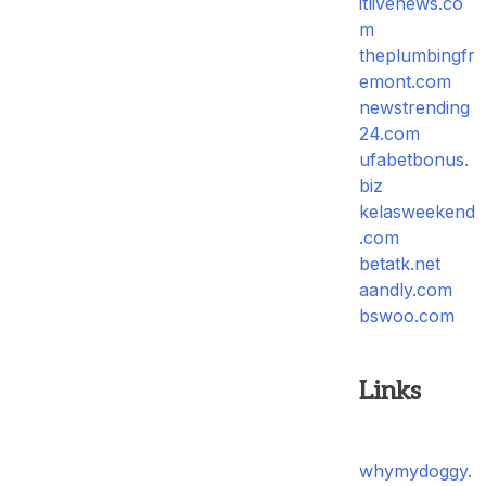
itlivenews.co
m
theplumbingfr
emont.com
newstrending
24.com
ufabetbonus.
biz
kelasweekend
.com
betatk.net
aandly.com
bswoo.com
Links
whymydoggy.