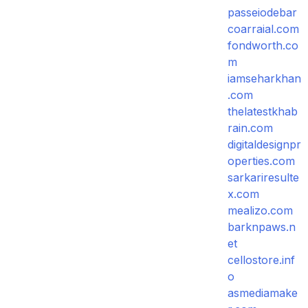
passeiodebar
coarraial.com
fondworth.co
m
iamseharkhan
.com
thelatestkhab
rain.com
digitaldesignpr
operties.com
sarkariresulte
x.com
mealizo.com
barknpaws.n
et
cellostore.inf
o
asmediamake