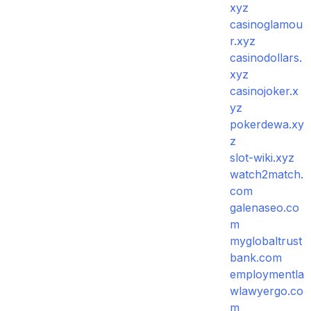
xyz
casinoglamou
r.xyz
casinodollars.
xyz
casinojoker.x
yz
pokerdewa.xy
z
slot-wiki.xyz
watch2match.
com
galenaseo.co
m
myglobaltrust
bank.com
employmentla
wlawyergo.co
m