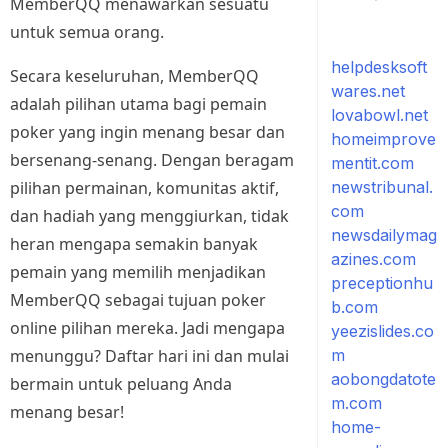
MemberQQ menawarkan sesuatu
untuk semua orang.
helpdesksoft
Secara keseluruhan, MemberQQ
wares.net
adalah pilihan utama bagi pemain
lovabowl.net
poker yang ingin menang besar dan
homeimprove
bersenang-senang. Dengan beragam
mentit.com
newstribunal.
pilihan permainan, komunitas aktif,
com
dan hadiah yang menggiurkan, tidak
newsdailymag
heran mengapa semakin banyak
azines.com
pemain yang memilih menjadikan
preceptionhu
MemberQQ sebagai tujuan poker
b.com
online pilihan mereka. Jadi mengapa
yeezislides.co
m
menunggu? Daftar hari ini dan mulai
aobongdatote
bermain untuk peluang Anda
m.com
menang besar!
home-