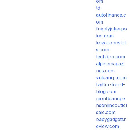
om
td-
autofinance.c
om
frienlyjokerpo
ker.com
kowloonnslot
s.com
techibro.com
alpinemagazi
nes.com
vulcanrp.com
twitter-trend-
blog.com
montblancpe
nsonlineoutlet
sale.com
babygadgetsr
eview.com