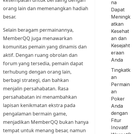
na
orang lain dan memenangkan hadiah
Dapat
besar.
Meningk
atkan
Selain beragam permainannya,
Kesehat
MemberQQ juga menawarkan
an dan
Kesejaht
komunitas pemain yang dinamis dan
eraan
aktif. Dengan ruang obrolan dan
Anda
forum yang tersedia, pemain dapat
Tingkatk
terhubung dengan orang lain,
an
berbagi strategi, dan bahkan
Permain
menjalin persahabatan. Rasa
an
persahabatan ini menambahkan
Poker
lapisan kenikmatan ekstra pada
Anda
dengan
pengalaman bermain game,
Fitur
menjadikan MemberQQ bukan hanya
Inovatif
tempat untuk menang besar, namun