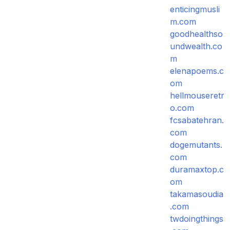
enticingmusli
m.com
goodhealthso
undwealth.co
m
elenapoems.c
om
hellmouseretr
o.com
fcsabatehran.
com
dogemutants.
com
duramaxtop.c
om
takamasoudia
.com
twdoingthings