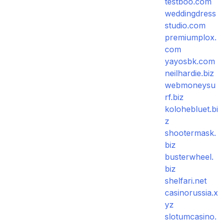
testboo.com
weddingdress
studio.com
premiumplox.
com
yayosbk.com
neilhardie.biz
webmoneysu
rf.biz
kolohebluet.bi
z
shootermask.
biz
busterwheel.
biz
shelfari.net
casinorussia.x
yz
slotumcasino.