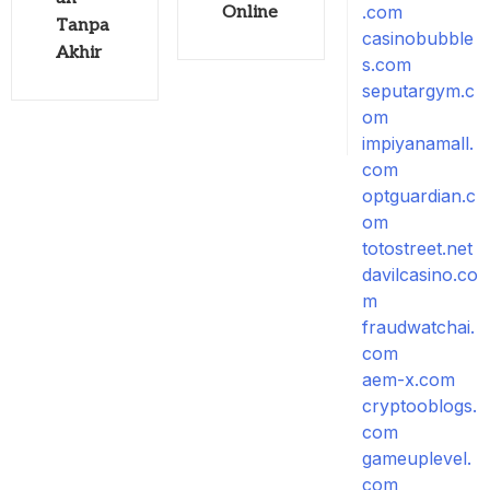
.com
Online
Tanpa
casinobubble
Akhir
s.com
seputargym.c
om
impiyanamall.
com
optguardian.c
om
totostreet.net
davilcasino.co
m
fraudwatchai.
com
aem-x.com
cryptooblogs.
com
gameuplevel.
com