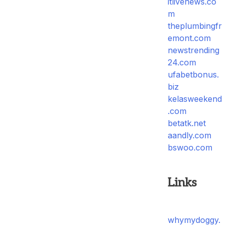
itlivenews.co
m
theplumbingfr
emont.com
newstrending
24.com
ufabetbonus.
biz
kelasweekend
.com
betatk.net
aandly.com
bswoo.com
Links
whymydoggy.