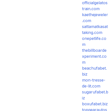
officialgelatos
train.com
kaethejeweler
.com
sattamatkasat
taking.com
onepetlife.co
m
thebillboarde
xperiment.co
m
beachufabet.
biz
mon-tresse-
de-lit.com
sugarufabet.b
iz
boxufabet.biz
topgearautos