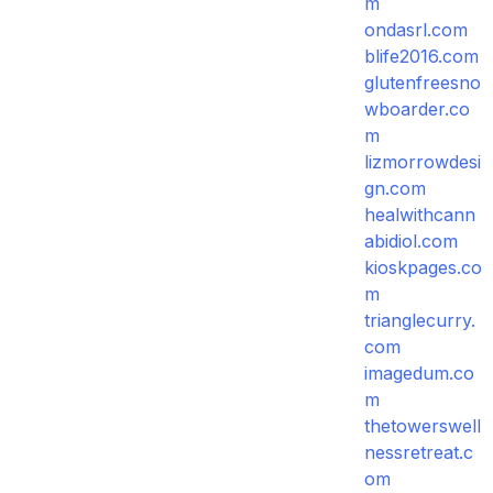
m
ondasrl.com
blife2016.com
glutenfreesno
wboarder.co
m
lizmorrowdesi
gn.com
healwithcann
abidiol.com
kioskpages.co
m
trianglecurry.
com
imagedum.co
m
thetowerswell
nessretreat.c
om