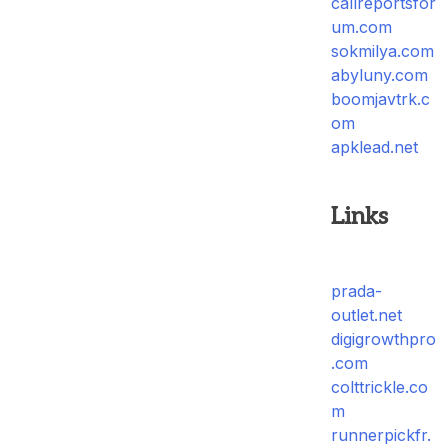
callreportsfor
um.com
sokmilya.com
abyluny.com
boomjavtrk.c
om
apklead.net
Links
prada-
outlet.net
digigrowthpro
.com
colttrickle.co
m
runnerpickfr.