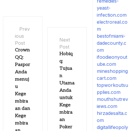
remedies-
yeast-
infection.com
electroreal.co
m
Prev
bestofmiami-
ious
Next
dadecounty.c
Post
Post
om
Crown
Hobiq
ifoodieonyout
QQ:
q:
ube.com
Paspor
Tujua
mineshopping
Anda
n
cart.com
menuj
Utama
topworkoutsu
u
Anda
pplies.com
Kege
untuk
mouthshutrev
mbira
Kege
iews.com
an dan
mbira
hirzadesalta.c
Kege
an
om
mbira
digitallifeopoly
Poker
an