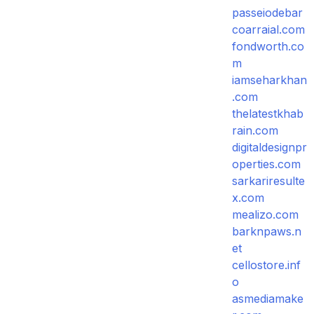
passeiodebar
coarraial.com
fondworth.co
m
iamseharkhan
.com
thelatestkhab
rain.com
digitaldesignpr
operties.com
sarkariresulte
x.com
mealizo.com
barknpaws.n
et
cellostore.inf
o
asmediamake