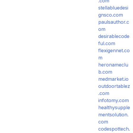
.com
stellabluedesi
gnsco.com
paulsauthor.c
om
desirablecode
ful.com
flexigennet.co
m
heronameclu
b.com
medmarket.io
outdoortablez
.com
infotomy.com
healthysupple
mentsolution.
com
codespottech.