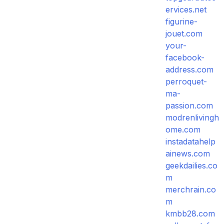
ervices.net
figurine-
jouet.com
your-
facebook-
address.com
perroquet-
ma-
passion.com
modrenlivingh
ome.com
instadatahelp
ainews.com
geekdailies.co
m
merchrain.co
m
kmbb28.com