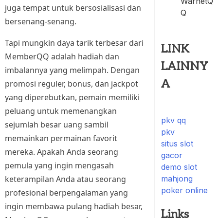
WarnetQ
juga tempat untuk bersosialisasi dan
Q
bersenang-senang.
Tapi mungkin daya tarik terbesar dari
LINK
MemberQQ adalah hadiah dan
LAINNY
imbalannya yang melimpah. Dengan
A
promosi reguler, bonus, dan jackpot
yang diperebutkan, pemain memiliki
peluang untuk memenangkan
pkv qq
sejumlah besar uang sambil
pkv
memainkan permainan favorit
situs slot
mereka. Apakah Anda seorang
gacor
pemula yang ingin mengasah
demo slot
mahjong
keterampilan Anda atau seorang
poker online
profesional berpengalaman yang
ingin membawa pulang hadiah besar,
Links