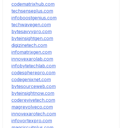
codematrixhub.com
techsenseplus.com
infoboostgenius.com
techwavegen.com
bytesavvypro.com
byteinsightgen.com
digizinetech.com
infomatrixgen.com
innovexarolab.com
infobytetechlab.com
codespherepro.com
codegenixnet.com
bytesourceweb.com
byteinsightnow.com
coderevivetech.com
magrevolveco.com
innovexarotech.com
infovortexpro.com
magcircuitplus.com