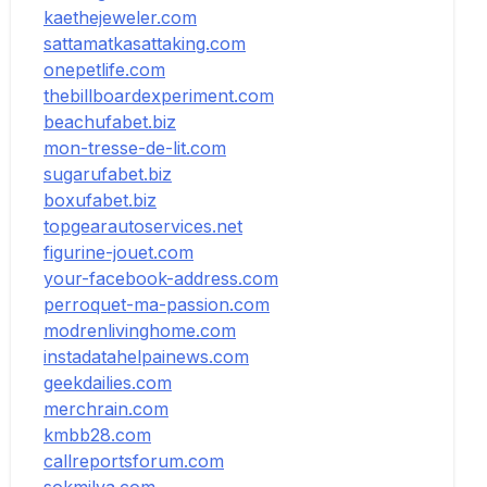
kaethejeweler.com
sattamatkasattaking.com
onepetlife.com
thebillboardexperiment.com
beachufabet.biz
mon-tresse-de-lit.com
sugarufabet.biz
boxufabet.biz
topgearautoservices.net
figurine-jouet.com
your-facebook-address.com
perroquet-ma-passion.com
modrenlivinghome.com
instadatahelpainews.com
geekdailies.com
merchrain.com
kmbb28.com
callreportsforum.com