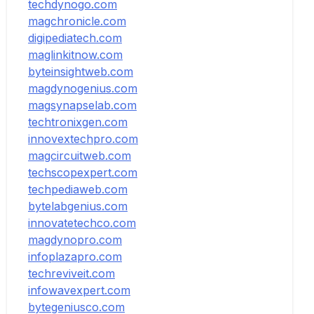
techdynogo.com
magchronicle.com
digipediatech.com
maglinkitnow.com
byteinsightweb.com
magdynogenius.com
magsynapselab.com
techtronixgen.com
innovextechpro.com
magcircuitweb.com
techscopexpert.com
techpediaweb.com
bytelabgenius.com
innovatetechco.com
magdynopro.com
infoplazapro.com
techreviveit.com
infowavexpert.com
bytegeniusco.com