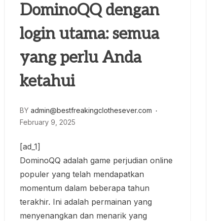
DominoQQ dengan
login utama: semua
yang perlu Anda
ketahui
BY
admin@bestfreakingclothesever.com
February 9, 2025
[ad_1]
DominoQQ adalah game perjudian online
populer yang telah mendapatkan
momentum dalam beberapa tahun
terakhir. Ini adalah permainan yang
menyenangkan dan menarik yang