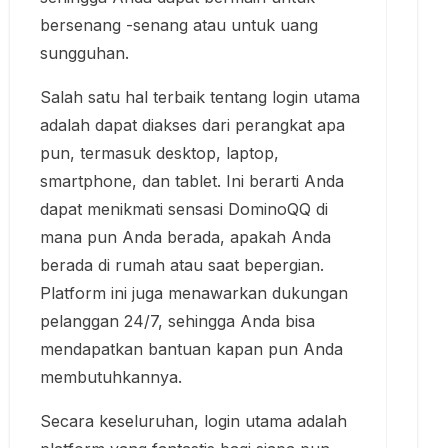
bersenang -senang atau untuk uang
sungguhan.
Salah satu hal terbaik tentang login utama
adalah dapat diakses dari perangkat apa
pun, termasuk desktop, laptop,
smartphone, dan tablet. Ini berarti Anda
dapat menikmati sensasi DominoQQ di
mana pun Anda berada, apakah Anda
berada di rumah atau saat bepergian.
Platform ini juga menawarkan dukungan
pelanggan 24/7, sehingga Anda bisa
mendapatkan bantuan kapan pun Anda
membutuhkannya.
Secara keseluruhan, login utama adalah