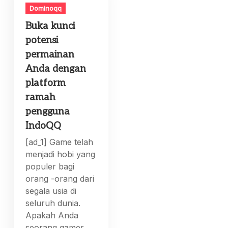
Dominoqq
Buka kunci
potensi
permainan
Anda dengan
platform
ramah
pengguna
IndoQQ
[ad_1] Game telah
menjadi hobi yang
populer bagi
orang -orang dari
segala usia di
seluruh dunia.
Apakah Anda
seorang gamer