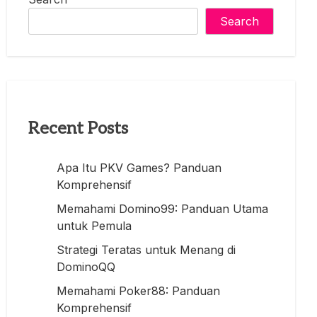
Search
Recent Posts
Apa Itu PKV Games? Panduan
Komprehensif
Memahami Domino99: Panduan Utama
untuk Pemula
Strategi Teratas untuk Menang di
DominoQQ
Memahami Poker88: Panduan
Komprehensif