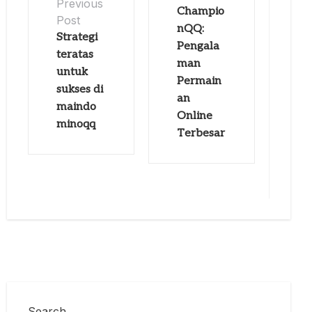
Previous
Champio
Post
nQQ:
Strategi
Pengala
teratas
man
untuk
Permain
sukses di
an
maindo
Online
minoqq
Terbesar
Search