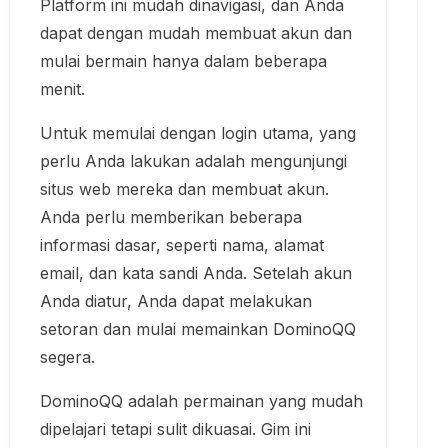
Platform ini mudah dinavigasi, dan Anda
dapat dengan mudah membuat akun dan
mulai bermain hanya dalam beberapa
menit.
Untuk memulai dengan login utama, yang
perlu Anda lakukan adalah mengunjungi
situs web mereka dan membuat akun.
Anda perlu memberikan beberapa
informasi dasar, seperti nama, alamat
email, dan kata sandi Anda. Setelah akun
Anda diatur, Anda dapat melakukan
setoran dan mulai memainkan DominoQQ
segera.
DominoQQ adalah permainan yang mudah
dipelajari tetapi sulit dikuasai. Gim ini