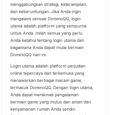
menggabungkan strategi, keterampilan,
dan keberuntungan. Jika Anda ingin
mengalami sensasi DominoQQ, login
utama adalah platform yang sempurna
untuk Anda. Inilah semua yang perlu
Anda ketahui tentang login utama dan
bagaimana Anda dapat mulai bermain
DominoQQ hari ini.
Login utama adalah platform perjudian
online tepercaya dan terkemuka yang
menawarkan berbagai macam game,
termasuk DominoQQ. Dengan login utama,
Anda dapat menikmati pengalaman
bermain game yang mulus dan aman dari
kenyamanan rumah Anda sendiri.