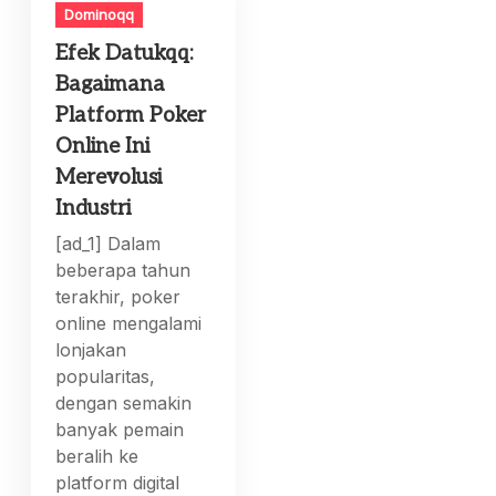
Dominoqq
Efek Datukqq:
Bagaimana
Platform Poker
Online Ini
Merevolusi
Industri
[ad_1] Dalam
beberapa tahun
terakhir, poker
online mengalami
lonjakan
popularitas,
dengan semakin
banyak pemain
beralih ke
platform digital