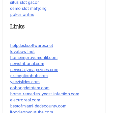
situs slot gacor
demo slot mahjong
poker online
Links
helpdesksoftwares.net
lovabowl.net
homeimprovementit.com
newstribunal.com
newsdailymagazines.com
preceptionhub.com
yeezislides.com
aobongdatotem.com
home-remedies-yeast-infection.com
electroreal.com
bestofmiami-dadecounty.com
ifoodieonyoutube.com