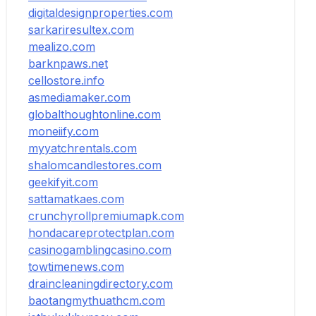
digitaldesignproperties.com
sarkariresultex.com
mealizo.com
barknpaws.net
cellostore.info
asmediamaker.com
globalthoughtonline.com
moneiify.com
myyatchrentals.com
shalomcandlestores.com
geekifyit.com
sattamatkaes.com
crunchyrollpremiumapk.com
hondacareprotectplan.com
casinogamblingcasino.com
towtimenews.com
draincleaningdirectory.com
baotangmythuathcm.com