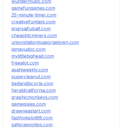
wundermusic.com
gamefungames.com
25-minute-timer.com
creativefuntask.com
engrsaifulsaif.com
cheapbtcminers.com
unionstationtogeorgetown.com
iamayudoc.com
mylittlebighead.com
freealot.com
asahiweekly.com
supercleanut.com
bedandbicycle.com
heraldcalifornia.com
graphicmonkeys.com
gamepixies.com
drawneastart.com
fasthokislot88.com
safecasinotips.com