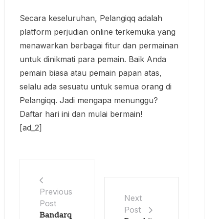
Secara keseluruhan, Pelangiqq adalah
platform perjudian online terkemuka yang
menawarkan berbagai fitur dan permainan
untuk dinikmati para pemain. Baik Anda
pemain biasa atau pemain papan atas,
selalu ada sesuatu untuk semua orang di
Pelangiqq. Jadi mengapa menunggu?
Daftar hari ini dan mulai bermain!
[ad_2]
Previous
Next
Post
Post
Bandarq