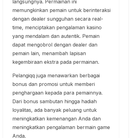
langsungnya. Permainan ini
memungkinkan pemain untuk berinteraksi
dengan dealer sungguhan secara real-
time, menciptakan pengalaman kasino
yang mendalam dan autentik. Pemain
dapat mengobrol dengan dealer dan
pemain lain, menambah lapisan
kegembiraan ekstra pada permainan.
Pelangiqq juga menawarkan berbagai
bonus dan promosi untuk memberi
penghargaan kepada para pemainnya.
Dari bonus sambutan hingga hadiah
loyalitas, ada banyak peluang untuk
meningkatkan kemenangan Anda dan
meningkatkan pengalaman bermain game
Anda.