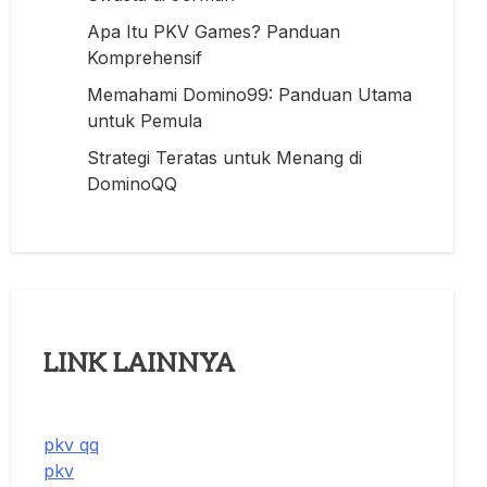
Apa Itu PKV Games? Panduan
Komprehensif
Memahami Domino99: Panduan Utama
untuk Pemula
Strategi Teratas untuk Menang di
DominoQQ
LINK LAINNYA
pkv qq
pkv