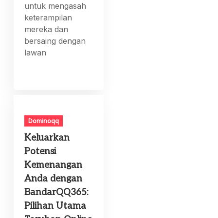
untuk mengasah
keterampilan
mereka dan
bersaing dengan
lawan
Dominoqq
Keluarkan
Potensi
Kemenangan
Anda dengan
BandarQQ365:
Pilihan Utama