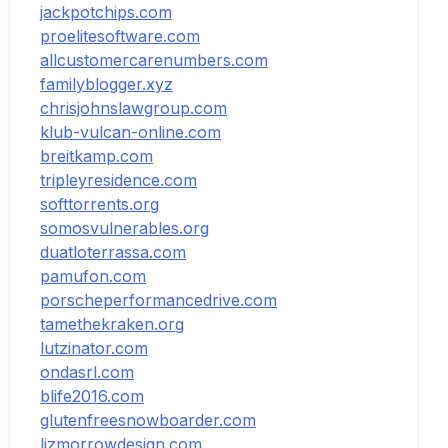
jackpotchips.com
proelitesoftware.com
allcustomercarenumbers.com
familyblogger.xyz
chrisjohnslawgroup.com
klub-vulcan-online.com
breitkamp.com
tripleyresidence.com
softtorrents.org
somosvulnerables.org
duatloterrassa.com
pamufon.com
porscheperformancedrive.com
tamethekraken.org
lutzinator.com
ondasrl.com
blife2016.com
glutenfreesnowboarder.com
lizmorrowdesign.com