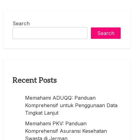
Search
Search
Recent Posts
Memahami ADUQQ: Panduan
Komprehensif untuk Penggunaan Data
Tingkat Lanjut
Memahami PKV: Panduan
Komprehensif Asuransi Kesehatan
Swasta di Jerman