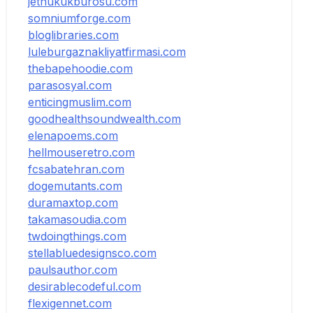
jethukukburosu.com
somniumforge.com
bloglibraries.com
luleburgaznakliyatfirmasi.com
thebapehoodie.com
parasosyal.com
enticingmuslim.com
goodhealthsoundwealth.com
elenapoems.com
hellmouseretro.com
fcsabatehran.com
dogemutants.com
duramaxtop.com
takamasoudia.com
twdoingthings.com
stellabluedesignsco.com
paulsauthor.com
desirablecodeful.com
flexigennet.com