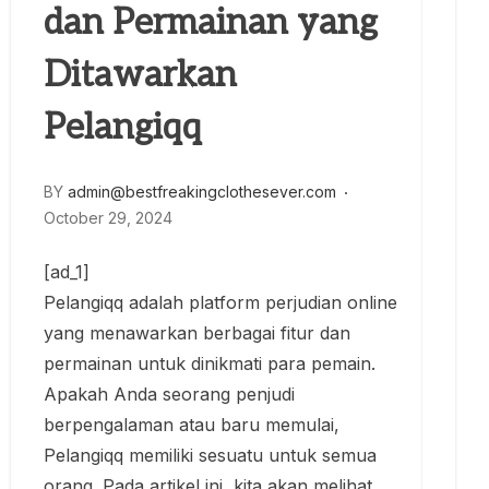
dan Permainan yang
Ditawarkan
Pelangiqq
BY
admin@bestfreakingclothesever.com
October 29, 2024
[ad_1]
Pelangiqq adalah platform perjudian online
yang menawarkan berbagai fitur dan
permainan untuk dinikmati para pemain.
Apakah Anda seorang penjudi
berpengalaman atau baru memulai,
Pelangiqq memiliki sesuatu untuk semua
orang. Pada artikel ini, kita akan melihat