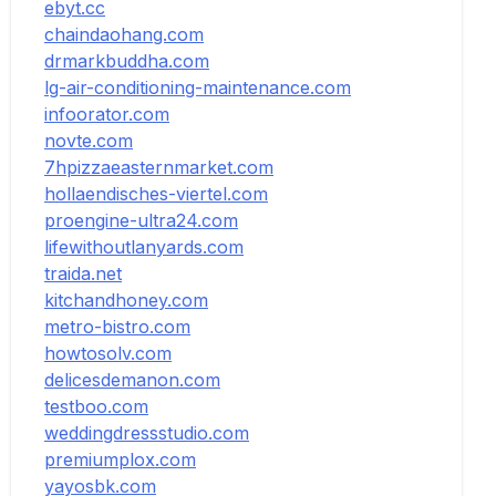
ebyt.cc
chaindaohang.com
drmarkbuddha.com
lg-air-conditioning-maintenance.com
infoorator.com
novte.com
7hpizzaeasternmarket.com
hollaendisches-viertel.com
proengine-ultra24.com
lifewithoutlanyards.com
traida.net
kitchandhoney.com
metro-bistro.com
howtosolv.com
delicesdemanon.com
testboo.com
weddingdressstudio.com
premiumplox.com
yayosbk.com