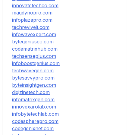
innovatetechco.com
magdynopro.com
infoplazapro.com
techreviveit.com
infowavexpert.com
bytegeniusco.com
codematrixhub.com
techsenseplus.com
infoboostgenius.com
techwavegen.com
bytesavvypro.com
byteinsightgen.com
digizinetech.com
infomatrixgen.com
innovexarolab.com
infobytetechlab.com
codespherepro.com
codegenixnet.com