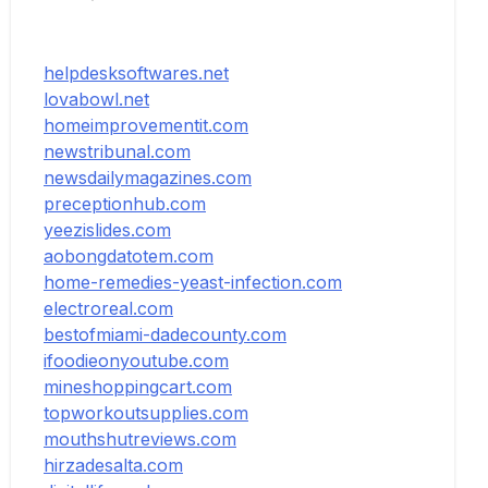
helpdesksoftwares.net
lovabowl.net
homeimprovementit.com
newstribunal.com
newsdailymagazines.com
preceptionhub.com
yeezislides.com
aobongdatotem.com
home-remedies-yeast-infection.com
electroreal.com
bestofmiami-dadecounty.com
ifoodieonyoutube.com
mineshoppingcart.com
topworkoutsupplies.com
mouthshutreviews.com
hirzadesalta.com