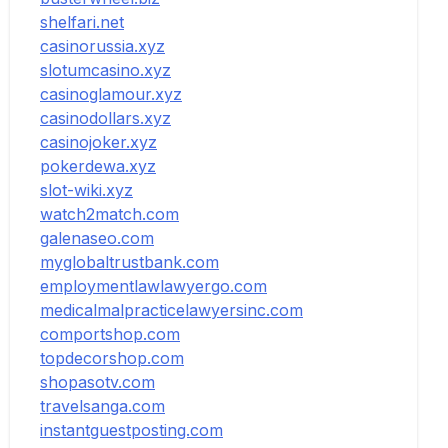
shelfari.net
casinorussia.xyz
slotumcasino.xyz
casinoglamour.xyz
casinodollars.xyz
casinojoker.xyz
pokerdewa.xyz
slot-wiki.xyz
watch2match.com
galenaseo.com
myglobaltrustbank.com
employmentlawlawyergo.com
medicalmalpracticelawyersinc.com
comportshop.com
topdecorshop.com
shopasotv.com
travelsanga.com
instantguestposting.com