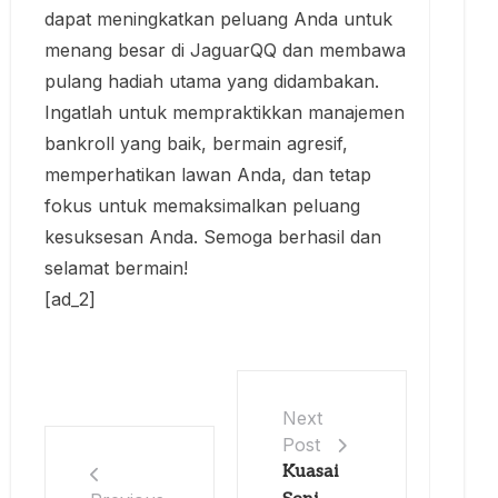
dapat meningkatkan peluang Anda untuk
menang besar di JaguarQQ dan membawa
pulang hadiah utama yang didambakan.
Ingatlah untuk mempraktikkan manajemen
bankroll yang baik, bermain agresif,
memperhatikan lawan Anda, dan tetap
fokus untuk memaksimalkan peluang
kesuksesan Anda. Semoga berhasil dan
selamat bermain!
[ad_2]
Next
Post
Kuasai