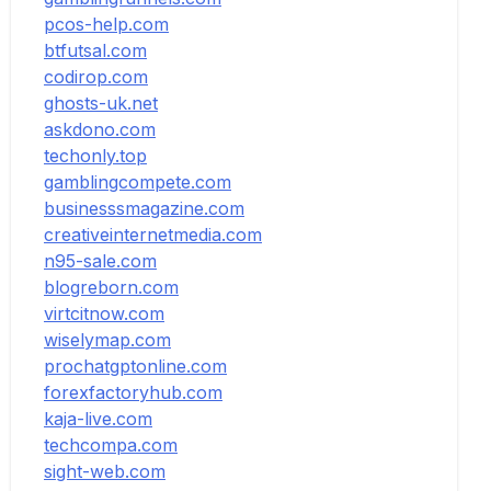
pcos-help.com
btfutsal.com
codirop.com
ghosts-uk.net
askdono.com
techonly.top
gamblingcompete.com
businesssmagazine.com
creativeinternetmedia.com
n95-sale.com
blogreborn.com
virtcitnow.com
wiselymap.com
prochatgptonline.com
forexfactoryhub.com
kaja-live.com
techcompa.com
sight-web.com