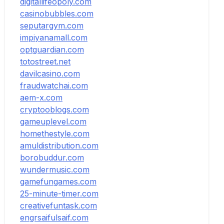
digitallifeopoly.com
casinobubbles.com
seputargym.com
impiyanamall.com
optguardian.com
totostreet.net
davilcasino.com
fraudwatchai.com
aem-x.com
cryptooblogs.com
gameuplevel.com
homethestyle.com
amuldistribution.com
borobuddur.com
wundermusic.com
gamefungames.com
25-minute-timer.com
creativefuntask.com
engrsaifulsaif.com