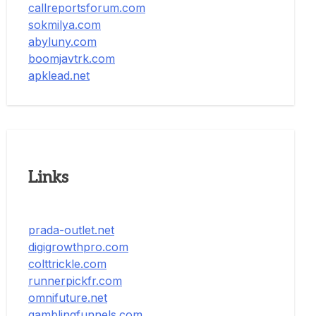
callreportsforum.com
sokmilya.com
abyluny.com
boomjavtrk.com
apklead.net
Links
prada-outlet.net
digigrowthpro.com
colttrickle.com
runnerpickfr.com
omnifuture.net
gamblingfunnels.com