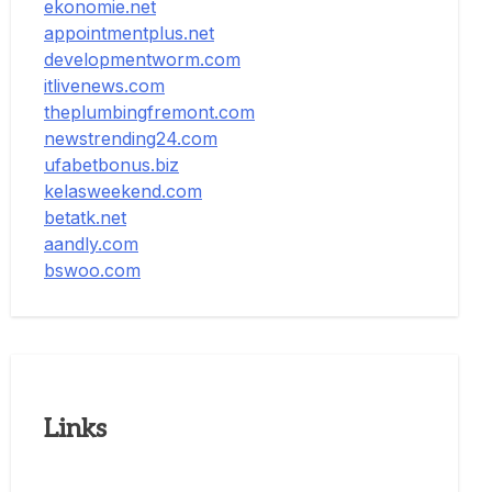
ekonomie.net
appointmentplus.net
developmentworm.com
itlivenews.com
theplumbingfremont.com
newstrending24.com
ufabetbonus.biz
kelasweekend.com
betatk.net
aandly.com
bswoo.com
Links