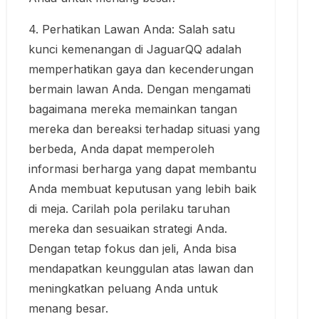
4. Perhatikan Lawan Anda: Salah satu
kunci kemenangan di JaguarQQ adalah
memperhatikan gaya dan kecenderungan
bermain lawan Anda. Dengan mengamati
bagaimana mereka memainkan tangan
mereka dan bereaksi terhadap situasi yang
berbeda, Anda dapat memperoleh
informasi berharga yang dapat membantu
Anda membuat keputusan yang lebih baik
di meja. Carilah pola perilaku taruhan
mereka dan sesuaikan strategi Anda.
Dengan tetap fokus dan jeli, Anda bisa
mendapatkan keunggulan atas lawan dan
meningkatkan peluang Anda untuk
menang besar.