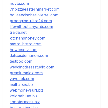
novte.com
7hpizzaeasternmarket.com
hollaendisches-viertel.com
proengine-ultra24.com
lifewithoutlanyards.com
traida.net
kitchandhoney.com
metro-bistro.com
howtosolv.com
delicesdemanon.com
testboo.com
weddingdressstudio.com
premiumplox.com
yayosbk.com
neilhardie.biz
webmoneysurf.biz
kolohebluet.biz
shootermask.biz
busterwheel.biz