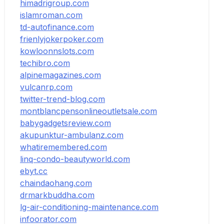
himadrigroup.com
islamroman.com
td-autofinance.com
frienlyjokerpoker.com
kowloonnslots.com
techibro.com
alpinemagazines.com
vulcanrp.com
twitter-trend-blog.com
montblancpensonlineoutletsale.com
babygadgetsreview.com
akupunktur-ambulanz.com
whatiremembered.com
linq-condo-beautyworld.com
ebyt.cc
chaindaohang.com
drmarkbuddha.com
lg-air-conditioning-maintenance.com
infoorator.com