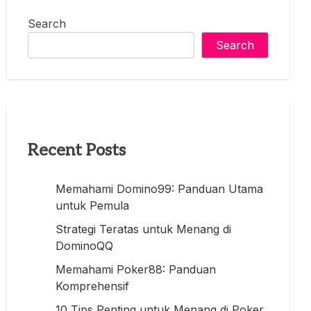
Search
Search
Recent Posts
Memahami Domino99: Panduan Utama
untuk Pemula
Strategi Teratas untuk Menang di
DominoQQ
Memahami Poker88: Panduan
Komprehensif
10 Tips Penting untuk Menang di Poker