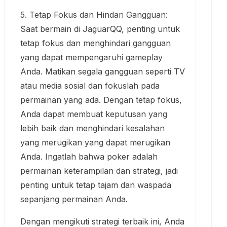
5. Tetap Fokus dan Hindari Gangguan:
Saat bermain di JaguarQQ, penting untuk
tetap fokus dan menghindari gangguan
yang dapat mempengaruhi gameplay
Anda. Matikan segala gangguan seperti TV
atau media sosial dan fokuslah pada
permainan yang ada. Dengan tetap fokus,
Anda dapat membuat keputusan yang
lebih baik dan menghindari kesalahan
yang merugikan yang dapat merugikan
Anda. Ingatlah bahwa poker adalah
permainan keterampilan dan strategi, jadi
penting untuk tetap tajam dan waspada
sepanjang permainan Anda.
Dengan mengikuti strategi terbaik ini, Anda