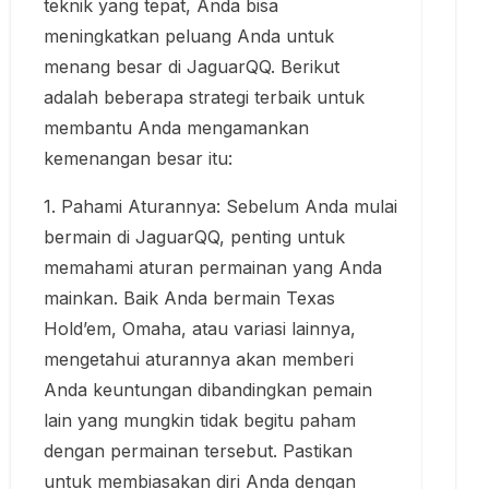
teknik yang tepat, Anda bisa
meningkatkan peluang Anda untuk
menang besar di JaguarQQ. Berikut
adalah beberapa strategi terbaik untuk
membantu Anda mengamankan
kemenangan besar itu:
1. Pahami Aturannya: Sebelum Anda mulai
bermain di JaguarQQ, penting untuk
memahami aturan permainan yang Anda
mainkan. Baik Anda bermain Texas
Hold’em, Omaha, atau variasi lainnya,
mengetahui aturannya akan memberi
Anda keuntungan dibandingkan pemain
lain yang mungkin tidak begitu paham
dengan permainan tersebut. Pastikan
untuk membiasakan diri Anda dengan