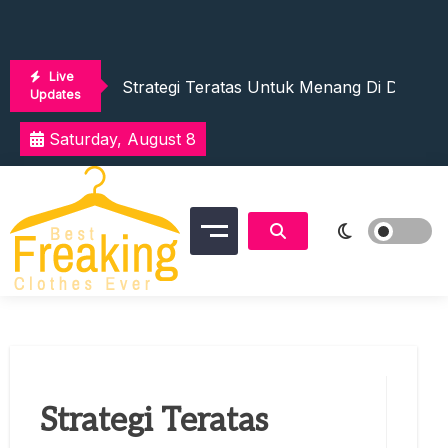
Menguraikan Manfaat ZoyaQQ Untuk Gam
Skip
Memahami Domino99: Panduan Utama Un
to
content
Strategi Teratas Untuk Menang Di Domin
Live
Memahami Poker88: Panduan Komprehens
Updates
10 Tips Penting Untuk Menang Di Poker
Saturday, August 8
Menguraikan Manfaat ZoyaQQ Untuk Gam
Memahami Domino99: Panduan Utama Un
Strategi Teratas Untuk Menang Di Domin
Memahami Poker88: Panduan Komprehens
10 Tips Penting Untuk Menang Di Poker
Menguraikan Manfaat ZoyaQQ Untuk Gam
Nikmati permainan slot online gacor di situs terbaik yang
Situs Slot Online Gacor Terbaik
mendukung fitur deposit pulsa, OVO, DANA, dan GoPay.
dengan Fitur Deposit Pulsa,
Pilih situs yang memudahkan transaksi Anda dan
menambah kenyamanan bermain.
OVO, DANA, GoPay
Strategi Teratas