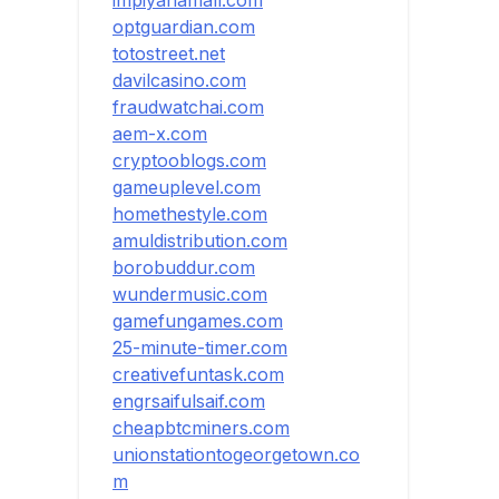
impiyanamall.com
optguardian.com
totostreet.net
davilcasino.com
fraudwatchai.com
aem-x.com
cryptooblogs.com
gameuplevel.com
homethestyle.com
amuldistribution.com
borobuddur.com
wundermusic.com
gamefungames.com
25-minute-timer.com
creativefuntask.com
engrsaifulsaif.com
cheapbtcminers.com
unionstationtogeorgetown.co
m