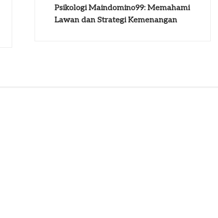
Psikologi Maindomino99: Memahami
Lawan dan Strategi Kemenangan