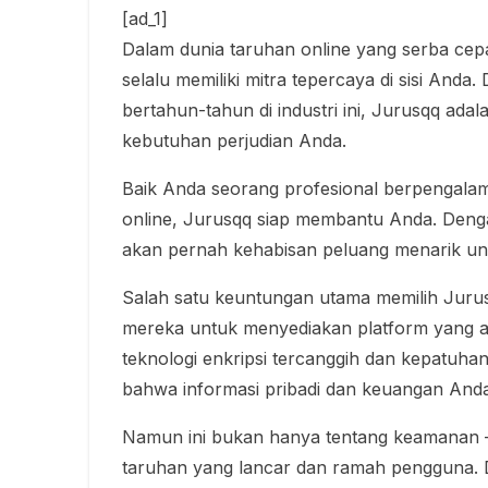
[ad_1]
Dalam dunia taruhan online yang serba cepa
selalu memiliki mitra tepercaya di sisi And
bertahun-tahun di industri ini, Jurusqq ada
kebutuhan perjudian Anda.
Baik Anda seorang profesional berpengalam
online, Jurusqq siap membantu Anda. Denga
akan pernah kehabisan peluang menarik un
Salah satu keuntungan utama memilih Jurus
mereka untuk menyediakan platform yang 
teknologi enkripsi tercanggih dan kepatuhan
bahwa informasi pribadi dan keuangan And
Namun ini bukan hanya tentang keamanan
taruhan yang lancar dan ramah pengguna. D