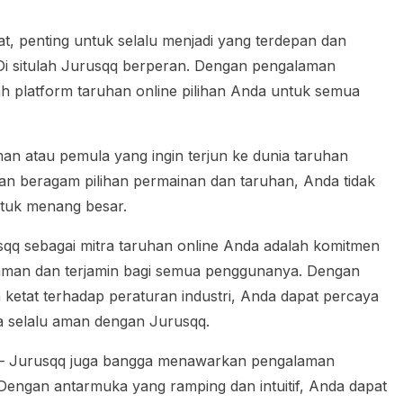
t, penting untuk selalu menjadi yang terdepan dan
a. Di situlah Jurusqq berperan. Dengan pengalaman
lah platform taruhan online pilihan Anda untuk semua
an atau pemula yang ingin terjun ke dunia taruhan
n beragam pilihan permainan dan taruhan, Anda tidak
tuk menang besar.
qq sebagai mitra taruhan online Anda adalah komitmen
aman dan terjamin bagi semua penggunanya. Dengan
 ketat terhadap peraturan industri, Anda dapat percaya
a selalu aman dengan Jurusqq.
 – Jurusqq juga bangga menawarkan pengalaman
engan antarmuka yang ramping dan intuitif, Anda dapat