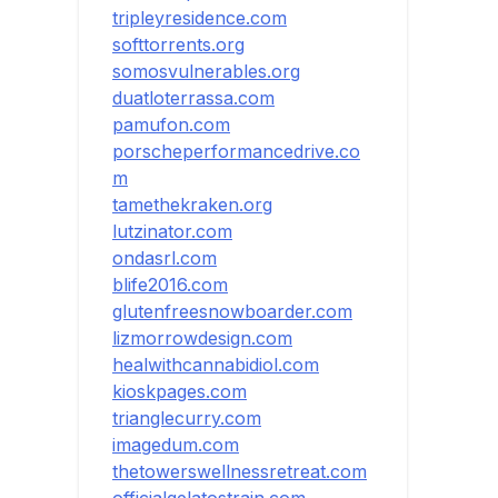
tripleyresidence.com
softtorrents.org
somosvulnerables.org
duatloterrassa.com
pamufon.com
porscheperformancedrive.co
m
tamethekraken.org
lutzinator.com
ondasrl.com
blife2016.com
glutenfreesnowboarder.com
lizmorrowdesign.com
healwithcannabidiol.com
kioskpages.com
trianglecurry.com
imagedum.com
thetowerswellnessretreat.com