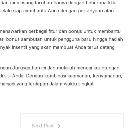
 dan memasang taruhan hanya dengan beberapa klik.
 selalu siap membantu Anda dengan pertanyaan atau
 menawarkan berbagai fitur dan bonus untuk membantu
ri bonus sambutan untuk pengguna baru hingga hadiah
banyak insentif yang akan membuat Anda terus datang
an Jurusqq hari ini dan mulailah menuai keuntungan
a di sisi Anda. Dengan kombinasi keamanan, kenyamanan,
menjadi yang terdepan dalam waktu singkat.
Next Post